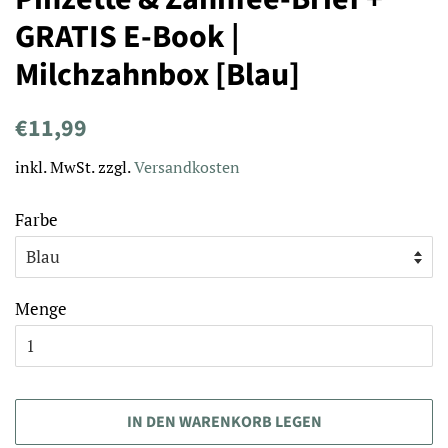
GRATIS E-Book |
Milchzahnbox [Blau]
Normaler
Sonderpreis
€11,99
Preis
inkl. MwSt. zzgl.
Versandkosten
Farbe
Menge
IN DEN WARENKORB LEGEN