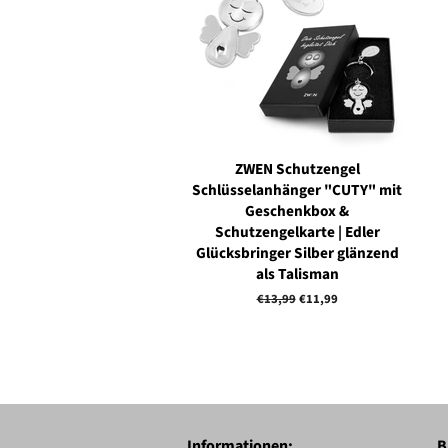
ZWEN Schutzengel
Schlüsselanhänger "CUTY" mit
Geschenkbox &
Schutzengelkarte | Edler
Glücksbringer Silber glänzend
als Talisman
Normaler
€13,99
Sonderpreis
€11,99
Preis
Informationen:
B