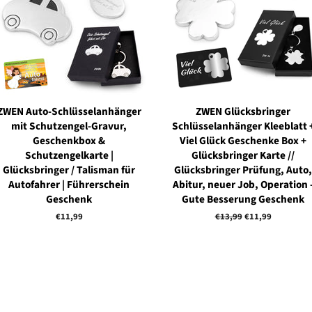
ZWEN Auto-Schlüsselanhänger
ZWEN Glücksbringer
mit Schutzengel-Gravur,
Schlüsselanhänger Kleeblatt 
Geschenkbox &
Viel Glück Geschenke Box +
Schutzengelkarte |
Glücksbringer Karte //
Glücksbringer / Talisman für
Glücksbringer Prüfung, Auto,
Autofahrer | Führerschein
Abitur, neuer Job, Operation 
Geschenk
Gute Besserung Geschenk
Normaler
€11,99
Normaler
€13,99
Sonderpreis
€11,99
Preis
Preis