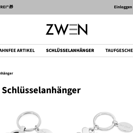
Einloggen
FREI"🎁
AHNFEE ARTIKEL
SCHLÜSSELANHÄNGER
TAUFGESCH
nhänger
 Schlüsselanhänger