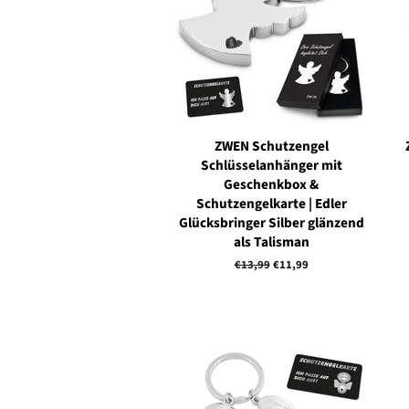
ZWEN Schutzengel
Schlüsselanhänger mit
Geschenkbox &
Schutzengelkarte | Edler
Glücksbringer Silber glänzend
als Talisman
Normaler
€13,99
Sonderpreis
€11,99
Preis